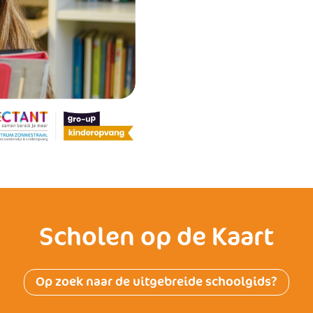
Scholen op de Kaart
Op zoek naar de uitgebreide schoolgids?