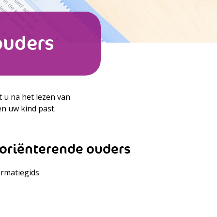
ouders
t u na het lezen van
en uw kind past.
 oriënterende ouders
ormatiegids